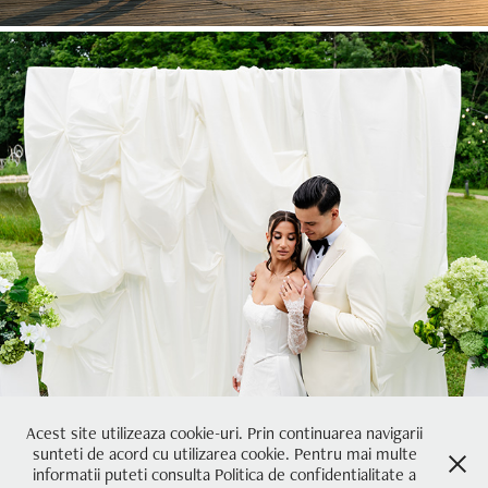
Miruna & Stefan
2025
Acest site utilizeaza cookie-uri. Prin continuarea navigarii
Aventura mea prin lumea fotografiei de eveniment a luat naștere în anul
sunteti de acord cu utilizarea cookie. Pentru mai multe
2015. De atunci și până în prezent, am am transformat pasiunea pentru
informatii puteti consulta Politica de confidentialitate a
fotografie într-un adevărat mod de viață. Pasiunea cu care am început,