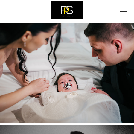
personal, atent la detalii și la momentele care contează cu adevărat.

Fiecare eveniment este unic, iar abordarea mea reflectă acest lucru. 
Prin experiența acumulată, am învățat să fiu mereu prezent, să anticipez 
momentele esențiale și să surprind emoțiile autentice. Pentru mine, 
fotografia este mai mult decât imagini – este despre trăirile și poveștile 
din spatele fiecărui cadru. Tot ce fac, fac cu dedicare și respect pentru 
cei care aleg să-mi fie în fața lentilei.
Botez Emily Sofia
2026